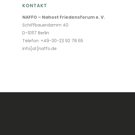
KONTAKT
NAFFO – Nahost Friedensforum e. V.
Schiffbauerdamm 40
D-10117 Berlin
Telefon: +49-30-23 92 78 65
info[at]naffo.de