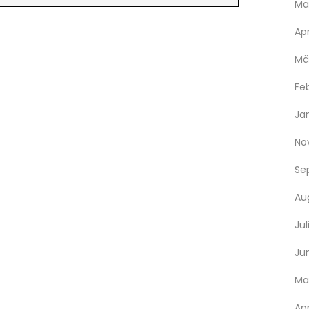
Ma
Apr
Mä
Fe
Ja
No
Se
Au
Jul
Jun
Ma
Apr