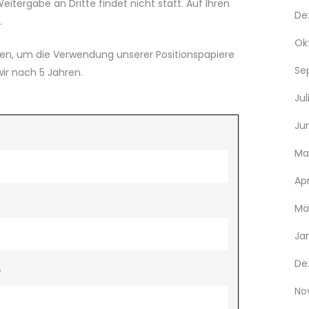
tergabe an Dritte findet nicht statt. Auf Ihren
De
.
Ok
en, um die Verwendung unserer Positionspapiere
Se
ir nach 5 Jahren.
Jul
Ju
Ma
Apr
Mä
Ja
De
*
No