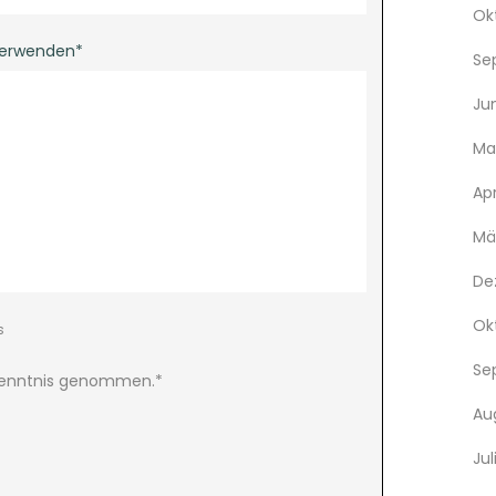
Ok
verwenden*
Se
Ju
Ma
Apr
Mä
De
Ok
s
Se
Kenntnis genommen.*
Au
Jul