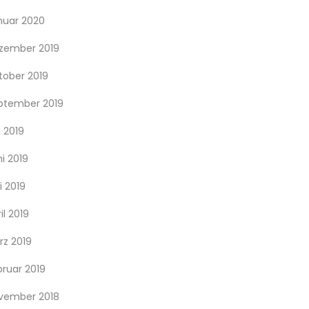
nuar 2020
zember 2019
tober 2019
ptember 2019
i 2019
i 2019
i 2019
il 2019
rz 2019
bruar 2019
vember 2018