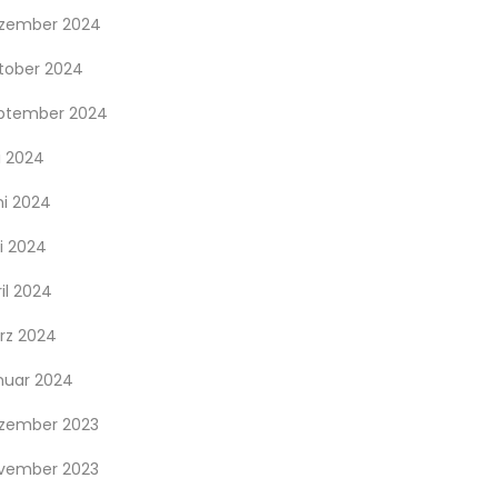
zember 2024
tober 2024
ptember 2024
i 2024
ni 2024
i 2024
il 2024
rz 2024
nuar 2024
zember 2023
vember 2023