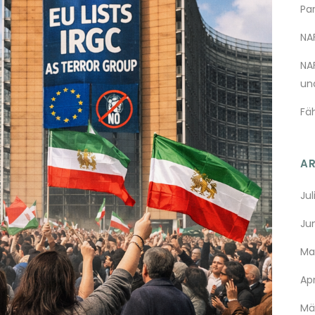
Pa
NA
NA
un
Fä
A
Jul
Ju
Ma
Apr
Mä