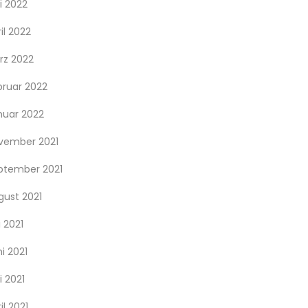
i 2022
il 2022
rz 2022
bruar 2022
nuar 2022
vember 2021
ptember 2021
gust 2021
i 2021
i 2021
i 2021
il 2021