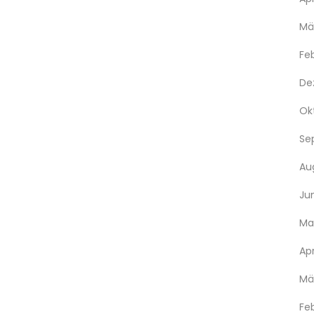
Mä
Fe
De
Ok
Se
Au
Ju
Ma
Apr
Mä
Fe