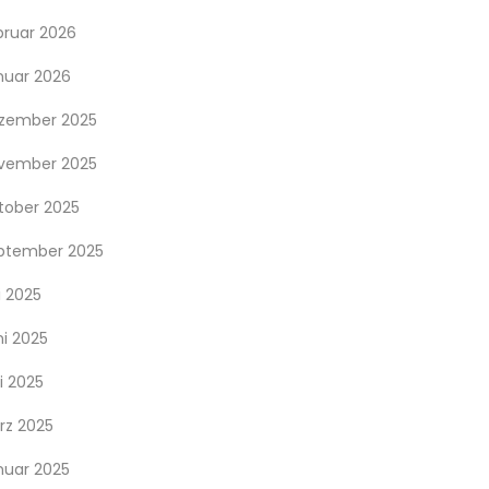
bruar 2026
nuar 2026
zember 2025
vember 2025
tober 2025
ptember 2025
i 2025
ni 2025
i 2025
rz 2025
nuar 2025