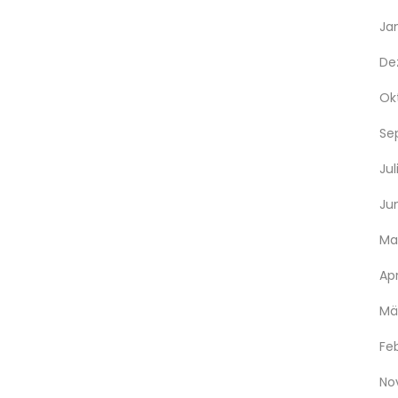
Ja
De
Ok
Se
Jul
Jun
Ma
Apr
Mä
Fe
No