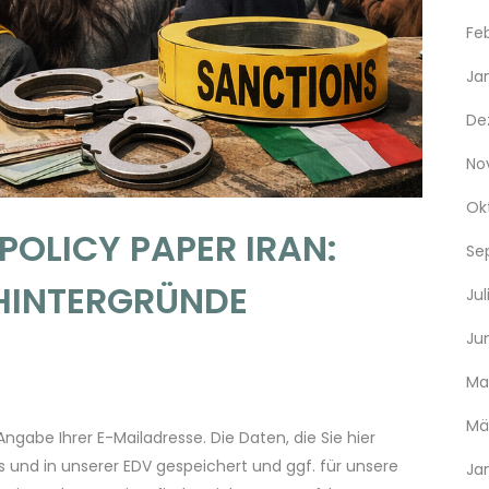
Fe
Ja
De
No
Ok
POLICY PAPER IRAN:
Se
INTERGRÜNDE
Jul
Ju
Ma
Mä
gabe Ihrer E-Mailadresse. Die Daten, die Sie hier
 und in unserer EDV gespeichert und ggf. für unsere
Ja