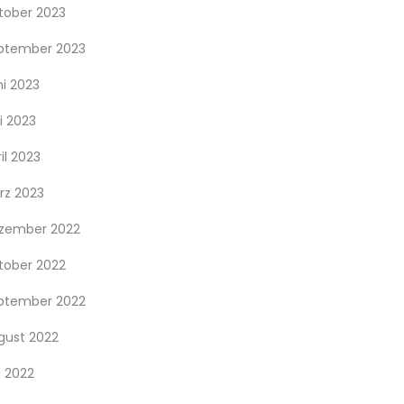
tober 2023
ptember 2023
ni 2023
i 2023
il 2023
rz 2023
zember 2022
tober 2022
ptember 2022
gust 2022
i 2022