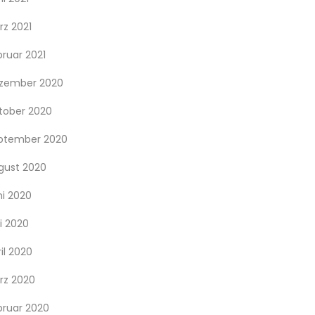
rz 2021
bruar 2021
zember 2020
tober 2020
ptember 2020
gust 2020
ni 2020
i 2020
il 2020
rz 2020
bruar 2020