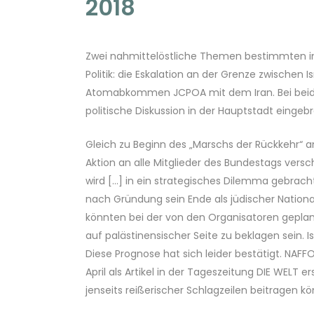
2018
Zwei nahmittelöstliche Themen bestimmten im A
Politik: die Eskalation an der Grenze zwischen
Atomabkommen JCPOA mit dem Iran. Bei beide
politische Diskussion in der Hauptstadt eingeb
Gleich zu Beginn des „Marschs der Rückkehr“ a
Aktion an alle Mitglieder des Bundestags versc
wird […] in ein strategisches Dilemma gebrach
nach Gründung sein Ende als jüdischer Nation
könnten bei der von den Organisatoren geplan
auf palästinensischer Seite zu beklagen sein. I
Diese Prognose hat sich leider bestätigt. NAFFO
April als Artikel in der Tageszeitung DIE WELT e
jenseits reißerischer Schlagzeilen beitragen k