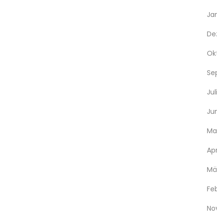
Ja
De
Ok
Se
Jul
Jun
Ma
Apr
Mä
Fe
No