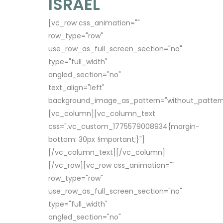
ISRAEL
[vc_row css_animation=""
row_type="row"
use_row_as_full_screen_section="no"
type="full_width"
angled_section="no"
text_align="left"
background_image_as_pattern="without_pattern
[vc_column][vc_column_text
css=".vc_custom_1775579008934{margin-
bottom: 30px !important;}"]
[/vc_column_text][/vc_column]
[/vc_row][vc_row css_animation=""
row_type="row"
use_row_as_full_screen_section="no"
type="full_width"
angled_section="no"