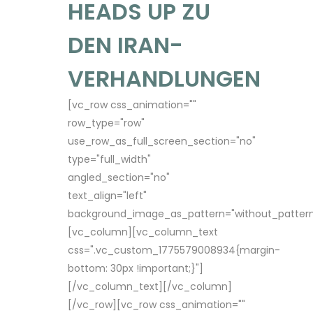
HEADS UP ZU
DEN IRAN-
VERHANDLUNGEN
[vc_row css_animation=""
row_type="row"
use_row_as_full_screen_section="no"
type="full_width"
angled_section="no"
text_align="left"
background_image_as_pattern="without_pattern
[vc_column][vc_column_text
css=".vc_custom_1775579008934{margin-
bottom: 30px !important;}"]
[/vc_column_text][/vc_column]
[/vc_row][vc_row css_animation=""