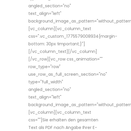
angled_section="no"
text_align="left"
background_image_as_pattern="without_pattern
[vc_column][vc_column_text
css=".vc_custom_1775579008934{margin-
bottom: 30px !important;}"]
[/vc_column_text][/vc_column]
[/vc_row][vc_row css_animation=""
row_type="row"
use_row_as_full_screen_section="no"
type="full_width"
angled_section="no"
text_align="left"
background_image_as_pattern="without_pattern
[vc_column][vc_column_text
css=""]Sie erhalten den gesamten
Text als PDF nach Angabe Ihrer E-