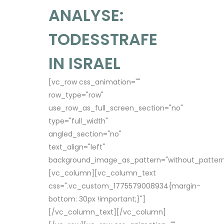
ANALYSE:
TODESSTRAFE
IN ISRAEL
[vc_row css_animation=""
row_type="row"
use_row_as_full_screen_section="no"
type="full_width"
angled_section="no"
text_align="left"
background_image_as_pattern="without_pattern
[vc_column][vc_column_text
css=".vc_custom_1775579008934{margin-
bottom: 30px !important;}"]
[/vc_column_text][/vc_column]