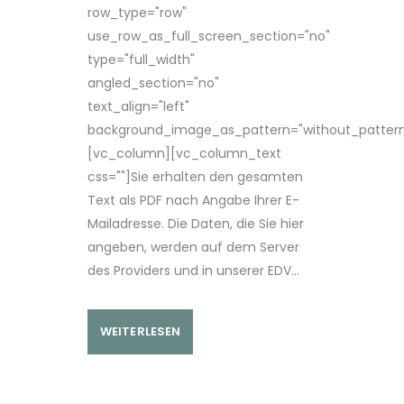
row_type="row"
use_row_as_full_screen_section="no"
type="full_width"
angled_section="no"
text_align="left"
background_image_as_pattern="without_pattern
[vc_column][vc_column_text
css=""]Sie erhalten den gesamten
Text als PDF nach Angabe Ihrer E-
Mailadresse. Die Daten, die Sie hier
angeben, werden auf dem Server
des Providers und in unserer EDV...
WEITERLESEN