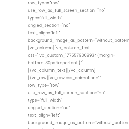
row_type="row"
use_row_as_full_screen_section="no"
type="full_width"
angled_section="no"
text_align="left"
background_image_as_pattern="without_pattern
[vc_column][vc_column_text
css=".vc_custom_1775579008934{margin-
bottom: 30px !important;}"]
[/vc_column_text][/vc_column]
[/vc_row][vc_row css_animation=""
row_type="row"
use_row_as_full_screen_section="no"
type="full_width"
angled_section="no"
text_align="left"
background_image_as_pattern="without_pattern